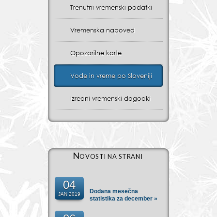
Trenutni vremenski podatki
Vremenska napoved
Opozorilne karte
Vode in vreme po Sloveniji
Izredni vremenski dogodki
Novosti na strani
04
Dodana mesečna
JAN 2019
statistika za december »