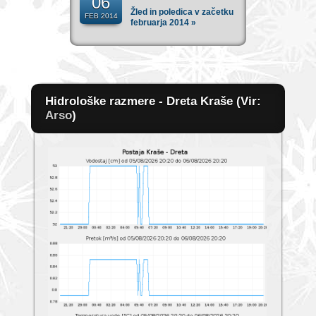
06
Žled in poledica v začetku
FEB 2014
februarja 2014 »
Hidrološke razmere - Dreta Kraše (Vir:
Arso
)