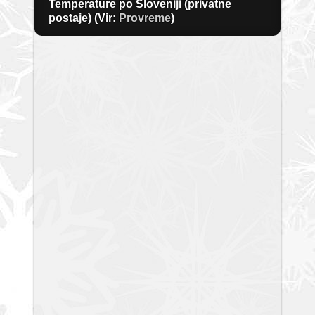
Temperature po Sloveniji (privatne
postaje) (Vir:
Provreme
)